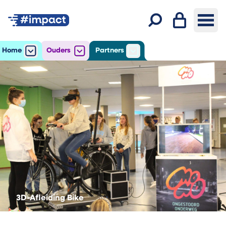
Inloggen
Ope
Zoeken
Home
Ouders
Partners
Open
het submenu voor Home
Open
het submenu voor Ouders
Open
het submenu voor Par
3D-Afleiding Bike