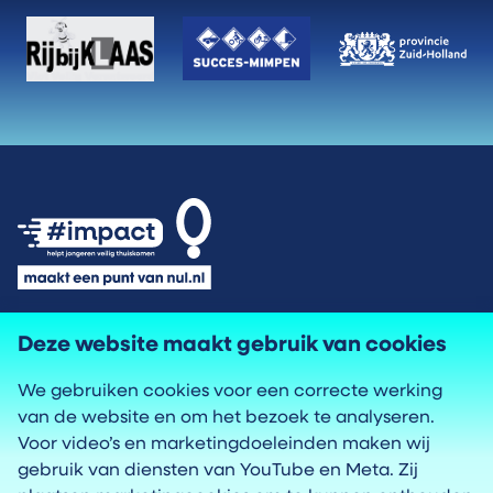
Privacyverklaring
Deze website maakt gebruik van cookies
We gebruiken cookies voor een correcte werking
Cookies
van de website en om het bezoek te analyseren.
Voor video’s en marketingdoeleinden maken wij
Toegankelijkheid
gebruik van diensten van YouTube en Meta. Zij