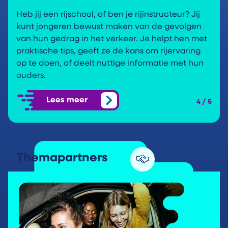
Heb jij een rijschool, of ben je rijinstructeur? Jij
kunt jongeren bewust maken van de gevolgen
van hun gedrag in het verkeer. Je helpt hen met
praktische tips, geeft ze de kans om rijervaring
op te doen, of deelt nuttige informatie met hun
ouders.
Lees meer
4 / 5
Themapartners