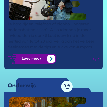
Te hard rijden, telefoon of alcohol: jongeren
onderschatten risico’s. Als ouder heb je meer
invloed dan je denkt! Laat jouw kind in de
leeftijd van 16 tot 20 jaar veilig aan het verkeer
deelnemen met de tips en tricks van #impact.
Lees meer
1 / 5
Onderwijs