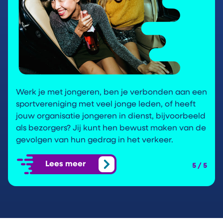
Werk je met jongeren, ben je verbonden aan een
sportvereniging met veel jonge leden, of heeft
jouw organisatie jongeren in dienst, bijvoorbeeld
als bezorgers? Jij kunt hen bewust maken van de
gevolgen van hun gedrag in het verkeer.
Lees meer
5 / 5