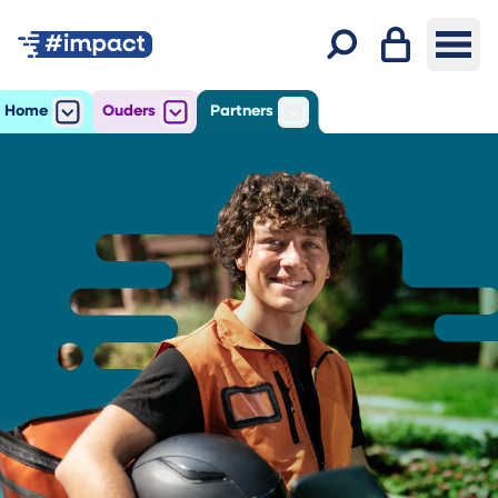
Inloggen
Ope
Zoeken
Home
Ouders
Partners
Open
het submenu voor Home
Open
het submenu voor Ouders
Open
het submenu voor Par