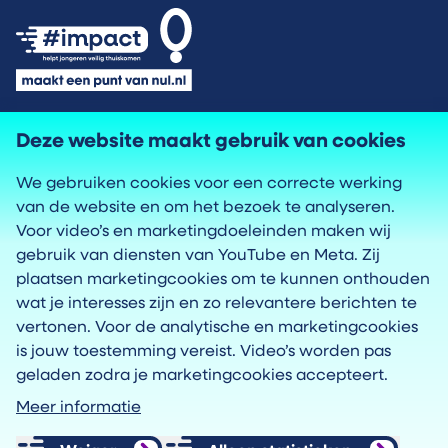
Privacyverklaring
Deze website maakt gebruik van cookies
We gebruiken cookies voor een correcte werking
Cookies
van de website en om het bezoek te analyseren.
Voor video’s en marketingdoeleinden maken wij
Toegankelijkheid
gebruik van diensten van YouTube en Meta. Zij
plaatsen marketingcookies om te kunnen onthouden
Proclaimer
wat je interesses zijn en zo relevantere berichten te
vertonen. Voor de analytische en marketingcookies
is jouw toestemming vereist. Video’s worden pas
geladen zodra je marketingcookies accepteert.
#impact is een programma van het
Meer informatie
Regionaal Ondersteuningsbureau Verkeersveiligheid
Zuid-Holland (ROV Zuid-Holland)