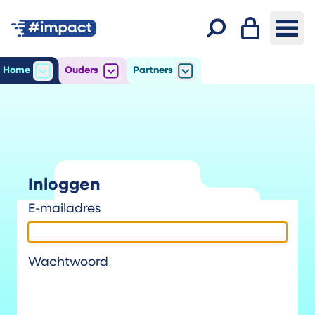
Inloggen
Ope
Zoeken
Home
Ouders
Partners
Open
het submenu voor Home
Open
het submenu voor Ouders
Open
het submenu voor Par
Inloggen
E-mailadres
Wachtwoord