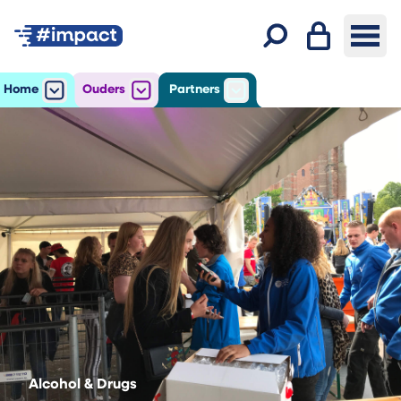
Inloggen
Ope
Zoeken
Home
Ouders
Partners
Open
het submenu voor Home
Open
het submenu voor Ouders
Open
het submenu voor Par
Alcohol & Drugs