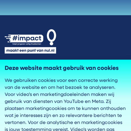
Privacyverklaring
Deze website maakt gebruik van cookies
We gebruiken cookies voor een correcte werking
Cookies
van de website en om het bezoek te analyseren.
Voor video’s en marketingdoeleinden maken wij
Toegankelijkheid
gebruik van diensten van YouTube en Meta. Zij
plaatsen marketingcookies om te kunnen onthouden
Proclaimer
wat je interesses zijn en zo relevantere berichten te
vertonen. Voor de analytische en marketingcookies
is jouw toestemming vereist. Video’s worden pas