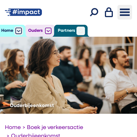
Inloggen
Ope
Zoeken
Home
Ouders
Partners
Open
het submenu voor Home
Open
het submenu voor Ouders
Open
het submenu voor Par
Ouderbijeenkomst
Home
>
Boek je verkeersactie
>
Ouderbijeenkomst