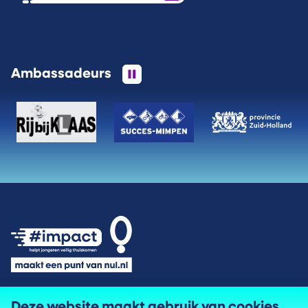
Ambassadeurs
Privacyverklaring
Deze website maakt gebruik van cookies