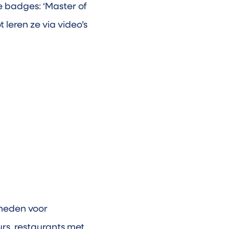
e badges: ‘Master of
t leren ze via video’s
kheden voor
urs, restaurants met