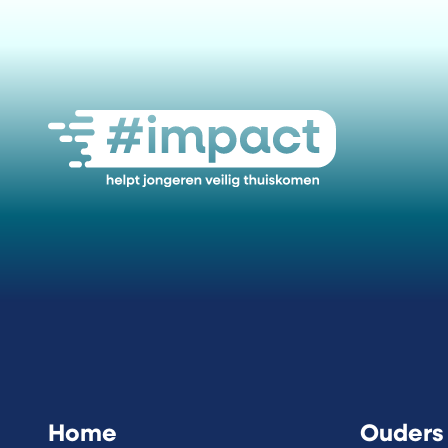
Ga naar de #impact Instagram pagi
Ga naar de #impact LinkedIn
Ga naar de #impact F
Home
Ouders