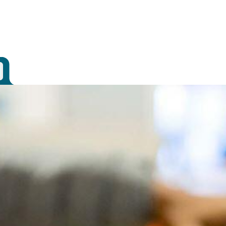
 voor Ouders
Open
het submenu voor Partners