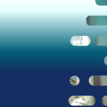
na (opent in nieuw venster)
 pagina (opent in nieuw venster)
acebook pagina (opent in nieuw venst